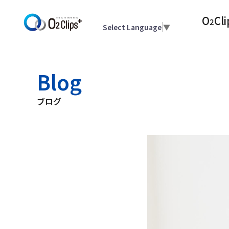
O
Cli
2
Select Language
▼
Blog
ブログ