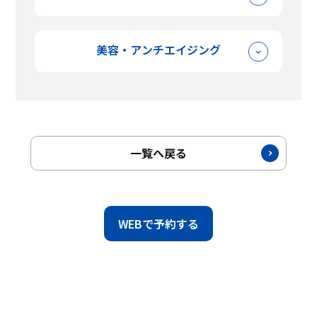
痛みの改善
睡眠
CATCH-i
DENBA
水素吸入
美容・アンチエイジング
酸素BOX
アンチエイジング
美容整形
美肌
薄毛
一覧へ戻る
WEBで予約する