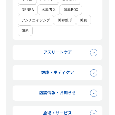
DENBA
水素吸入
酸素BOX
アンチエイジング
美容整形
美肌
薄毛
アスリートケア
怪我の早期回復
疲労骨折
健康・ボディケア
アレルギーケア
その他
店舗情報・お知らせ
仕事効率アップ
天気痛
アクセス
その他
メディア
女性に嬉しい効能
疲労回復
施術・サービス